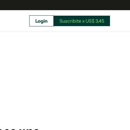
Login
Suscribite x US$ 3,45
uscríbete ahora a El Observador y elegí hasta
donde llegar.
Suscribite x US$ 3,45