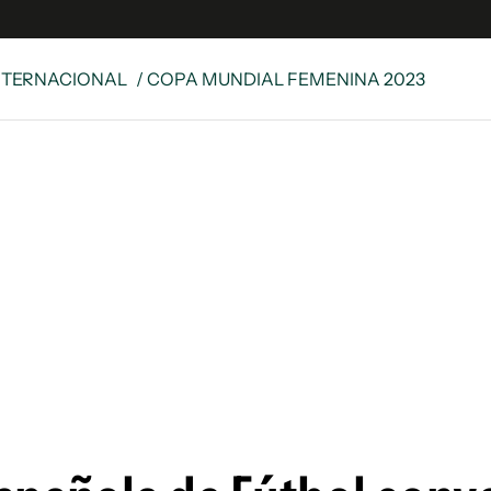
NTERNACIONAL
/ COPA MUNDIAL FEMENINA 2023
e
S
n
es
Siguenos en:
 y Legales
es especiales
ciones
ters
ina
 Unidos