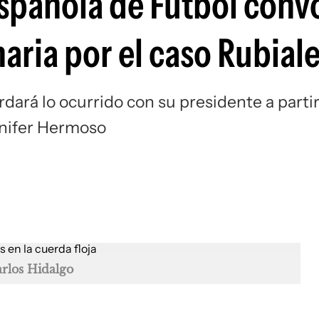
Española de Fútbol conv
aria por el caso Rubial
dará lo ocurrido con su presidente a parti
ennifer Hermoso
rlos Hidalgo