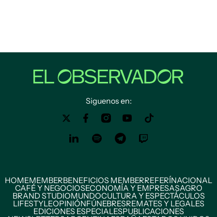
Siguenos en:
HOME
MEMBER
BENEFICIOS MEMBER
REFERÍ
NACIONAL
CAFÉ Y NEGOCIOS
ECONOMÍA Y EMPRESAS
AGRO
BRAND STUDIO
MUNDO
CULTURA Y ESPECTÁCULOS
LIFESTYLE
OPINIÓN
FÚNEBRES
REMATES Y LEGALES
EDICIONES ESPECIALES
PUBLICACIONES