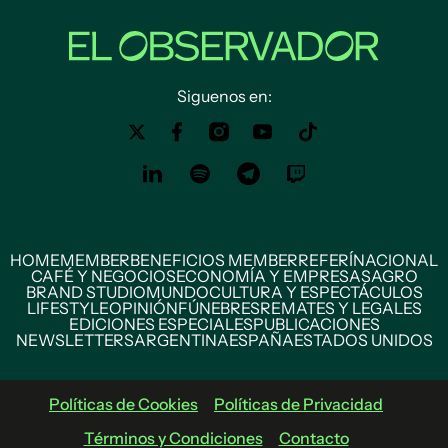
Siguenos en:
HOME
MEMBER
BENEFICIOS MEMBER
REFERÍ
NACIONAL
CAFÉ Y NEGOCIOS
ECONOMÍA Y EMPRESAS
AGRO
BRAND STUDIO
MUNDO
CULTURA Y ESPECTÁCULOS
LIFESTYLE
OPINIÓN
FÚNEBRES
REMATES Y LEGALES
EDICIONES ESPECIALES
PUBLICACIONES
NEWSLETTERS
ARGENTINA
ESPAÑA
ESTADOS UNIDOS
Políticas de Cookies
Políticas de Privacidad
Términos y Condiciones
Contacto