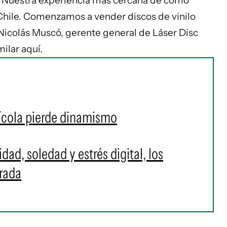
). "Nuestra experiencia más cercana de cómo
Chile. Comenzamos a vender discos de vinilo
e Nicolás Muscó, gerente general de Láser Disc
ilar aquí.
ícola pierde dinamismo
ad, soledad y estrés digital, los
rada