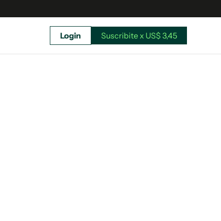
Login
Suscribite x US$ 3,45
uscríbete ahora a El Observador y elegí hasta
donde llegar.
Suscribite x US$ 3,45