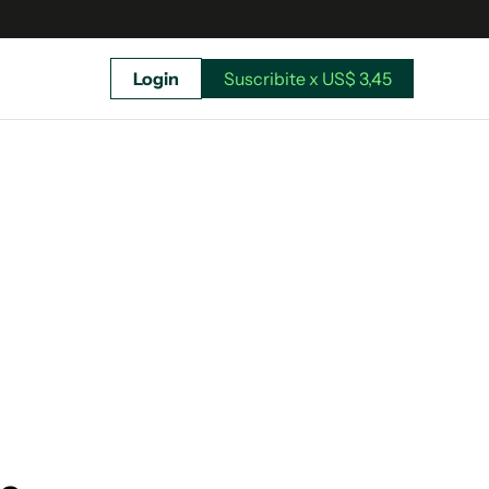
Login
Suscribite x US$ 3,45
uscríbete ahora a El Observador y elegí hasta
donde llegar.
Suscribite x US$ 3,45