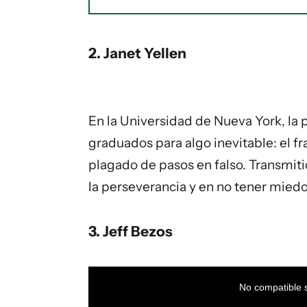
2. Janet Yellen
En la Universidad de Nueva York, la p
graduados para algo inevitable: el fr
plagado de pasos en falso. Transmitió
la perseverancia y en no tener miedo
3. Jeff Bezos
This
is
a
No compatible s
modal
window.