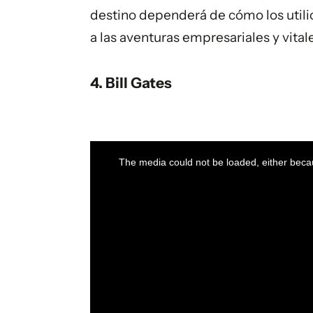
destino dependerá de cómo los utilic
a las aventuras empresariales y vital
4. Bill Gates
This
is
a
The media could not be loaded, either becau
modal
window.