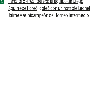
Peñarol 5-1 Wanderers: el equipo de Diego
Aguirre se floreó, goleó con un notable Leonel
Jaime y es bicampeón del Torneo Intermedio