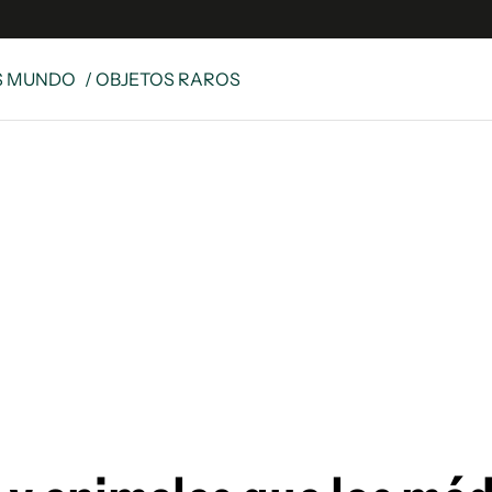
S MUNDO
/ OBJETOS RAROS
e
S
n
es
Siguenos en:
 y Legales
es especiales
ciones
ters
ina
 Unidos