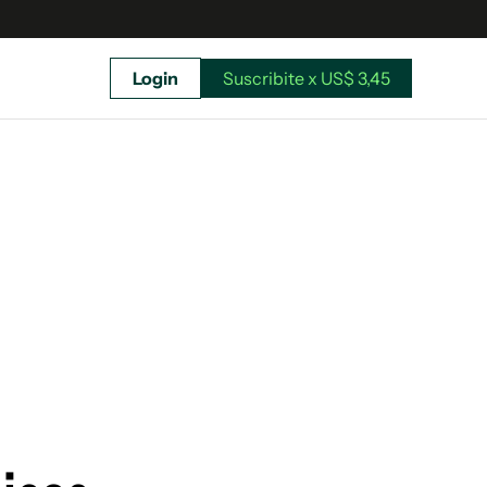
Login
Suscribite x US$ 3,45
uscríbete ahora a El Observador y elegí hasta
donde llegar.
Suscribite x US$ 3,45