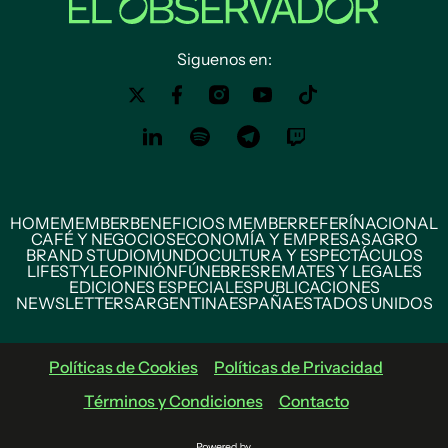
Siguenos en:
HOME
MEMBER
BENEFICIOS MEMBER
REFERÍ
NACIONAL
CAFÉ Y NEGOCIOS
ECONOMÍA Y EMPRESAS
AGRO
BRAND STUDIO
MUNDO
CULTURA Y ESPECTÁCULOS
LIFESTYLE
OPINIÓN
FÚNEBRES
REMATES Y LEGALES
EDICIONES ESPECIALES
PUBLICACIONES
NEWSLETTERS
ARGENTINA
ESPAÑA
ESTADOS UNIDOS
Políticas de Cookies
Políticas de Privacidad
Términos y Condiciones
Contacto