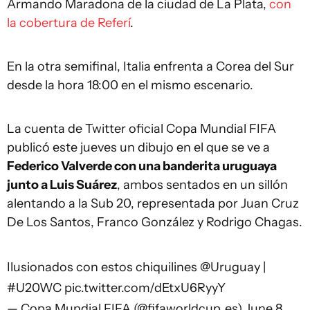
Armando Maradona de la ciudad de La Plata,
con
la cobertura de Referí
.
En la otra semifinal, Italia enfrenta a Corea del Sur
desde la hora 18:00 en el mismo escenario.
La cuenta de Twitter oficial Copa Mundial FIFA
publicó este jueves un dibujo en el que se ve a
Federico Valverde con una banderita uruguaya
junto a Luis Suárez
, ambos sentados en un sillón
alentando a la Sub 20, representada por Juan Cruz
De Los Santos, Franco González y Rodrigo Chagas.
Ilusionados con estos chiquilines
@Uruguay
|
#U20WC
pic.twitter.com/dEtxU6RyyY
— Copa Mundial FIFA (@fifaworldcup_es)
June 8,