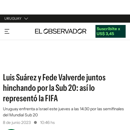
URUGUAY
Suscribite x
URUGUAY
US$ 3,45
ARGENTINA
ESPAÑA
ESTADOS UNIDOS
Luis Suárez y Fede Valverde juntos
hinchando por la Sub 20: así lo
representó la FIFA
Uruguay enfrenta a Israel este jueves a las 14:30 por las semifinales
del Mundial Sub 20
8 de junio 2023
10:46 hs