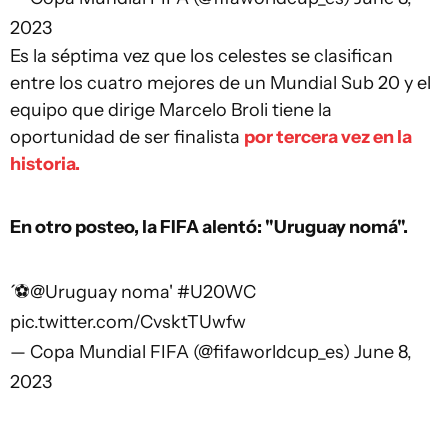
2023
Es la séptima vez que los celestes se clasifican
entre los cuatro mejores de un Mundial Sub 20 y el
equipo que dirige Marcelo Broli tiene la
oportunidad de ser finalista
por tercera vez en la
historia.
En otro posteo, la FIFA alentó: "Uruguay nomá".
́ ⚽
@Uruguay
noma'
#U20WC
pic.twitter.com/CvsktTUwfw
— Copa Mundial FIFA (@fifaworldcup_es)
June 8,
2023