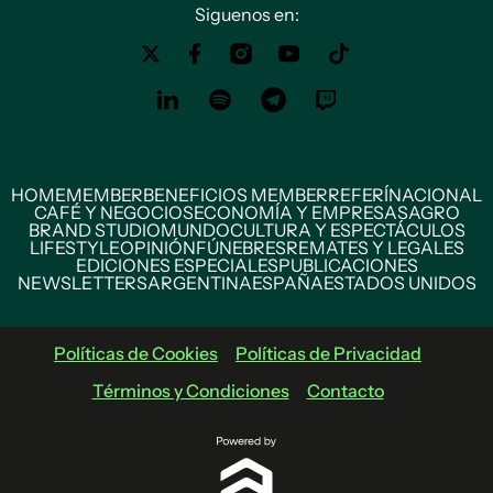
Siguenos en:
HOME
MEMBER
BENEFICIOS MEMBER
REFERÍ
NACIONAL
CAFÉ Y NEGOCIOS
ECONOMÍA Y EMPRESAS
AGRO
BRAND STUDIO
MUNDO
CULTURA Y ESPECTÁCULOS
LIFESTYLE
OPINIÓN
FÚNEBRES
REMATES Y LEGALES
EDICIONES ESPECIALES
PUBLICACIONES
NEWSLETTERS
ARGENTINA
ESPAÑA
ESTADOS UNIDOS
Políticas de Cookies
Políticas de Privacidad
Términos y Condiciones
Contacto