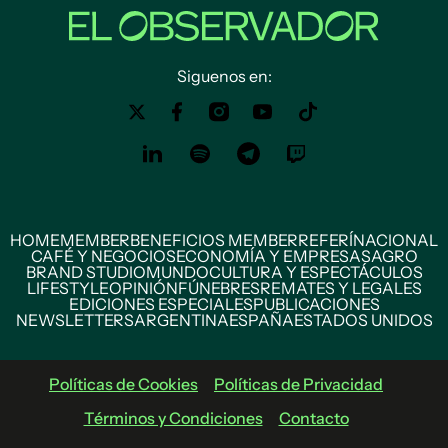
Siguenos en:
HOME
MEMBER
BENEFICIOS MEMBER
REFERÍ
NACIONAL
CAFÉ Y NEGOCIOS
ECONOMÍA Y EMPRESAS
AGRO
BRAND STUDIO
MUNDO
CULTURA Y ESPECTÁCULOS
LIFESTYLE
OPINIÓN
FÚNEBRES
REMATES Y LEGALES
EDICIONES ESPECIALES
PUBLICACIONES
NEWSLETTERS
ARGENTINA
ESPAÑA
ESTADOS UNIDOS
Políticas de Cookies
Políticas de Privacidad
Términos y Condiciones
Contacto