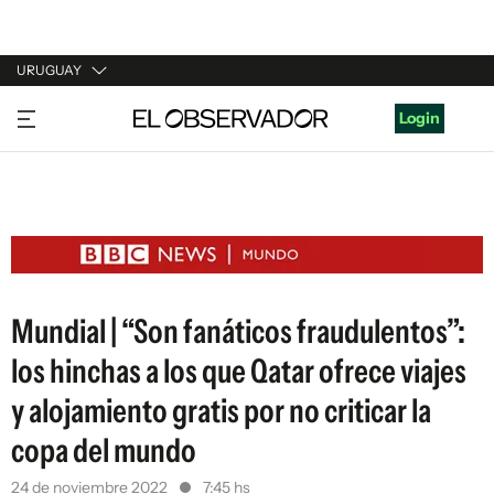
URUGUAY
URUGUAY
Login
ARGENTINA
ESPAÑA
ESTADOS UNIDOS
Mundial | “Son fanáticos fraudulentos”:
los hinchas a los que Qatar ofrece viajes
y alojamiento gratis por no criticar la
copa del mundo
24 de noviembre 2022
7:45 hs