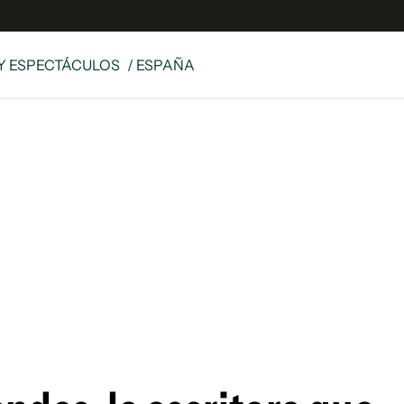
Y ESPECTÁCULOS
/ ESPAÑA
e
S
n
es
Siguenos en:
 y Legales
es especiales
ciones
ters
ina
 Unidos