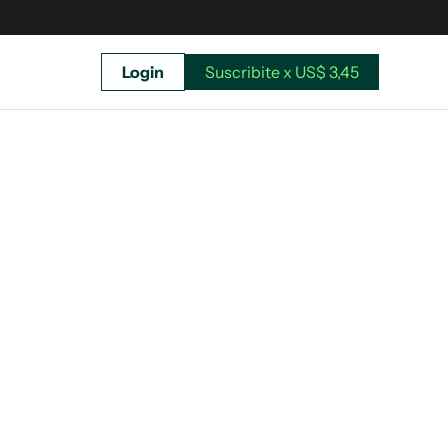
Login
Suscribite x US$ 3,45
uscríbete ahora a El Observador y elegí hasta
donde llegar.
Suscribite x US$ 3,45