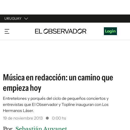
URUGUAY
URUGUAY
Login
ARGENTINA
ESPAÑA
ESTADOS UNIDOS
Música en redacción: un camino que
empieza hoy
Entretelones y porqués del ciclo de pequeños conciertos y
entrevistas que El Observador y Topline inauguran con Los
Hermanos Láser.
19 de noviembre 2013
0:00 hs
Por
Sebastián Auyanet