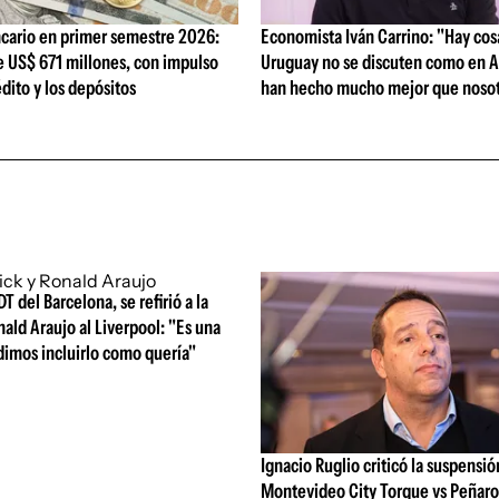
cario en primer semestre 2026:
Economista Iván Carrino: "Hay cos
e US$ 671 millones, con impulso
Uruguay no se discuten como en A
édito y los depósitos
han hecho mucho mejor que nosot
DT del Barcelona, se refirió a la
nald Araujo al Liverpool: "Es una
dimos incluirlo como quería"
Ignacio Ruglio criticó la suspensió
Montevideo City Torque vs Peñarol