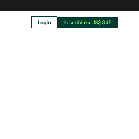
Login
Suscribite x US$ 3,45
uscríbete ahora a El Observador y elegí hasta
donde llegar.
Suscribite x US$ 3,45