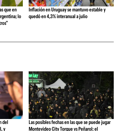
as que en
Inflación en Uruguay se mantuvo estable y
rgentina; lo
quedó en 4,3% interanual a julio
ros"
n del
Las posibles fechas en las que se puede jugar
, y
Montevideo City Torque vs Peñarol: el