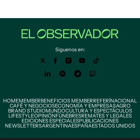
Siguenos en:
HOME
MEMBER
BENEFICIOS MEMBER
REFERÍ
NACIONAL
CAFÉ Y NEGOCIOS
ECONOMÍA Y EMPRESAS
AGRO
BRAND STUDIO
MUNDO
CULTURA Y ESPECTÁCULOS
LIFESTYLE
OPINIÓN
FÚNEBRES
REMATES Y LEGALES
EDICIONES ESPECIALES
PUBLICACIONES
NEWSLETTERS
ARGENTINA
ESPAÑA
ESTADOS UNIDOS