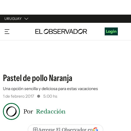
URUGUAY
URUGUAY
Login
ARGENTINA
ESPAÑA
ESTADOS UNIDOS
Pastel de pollo Naranja
Una opción sencilla y deliciosa para estas vacaciones
1 de febrero 2017
5:00 hs
Por
Redacción
Agregar El Observador en