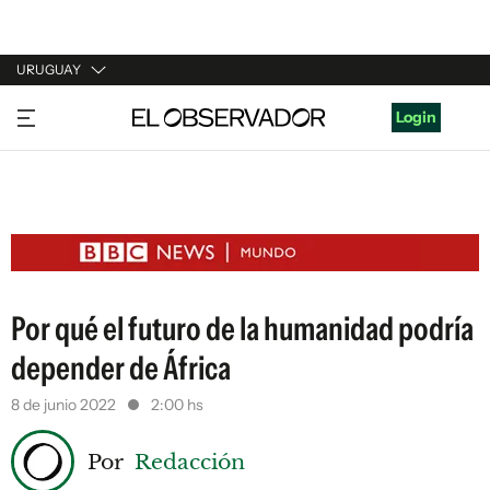
URUGUAY
URUGUAY
Login
ARGENTINA
ESPAÑA
ESTADOS UNIDOS
Por qué el futuro de la humanidad podría
depender de África
8 de junio 2022
2:00 hs
Por
Redacción