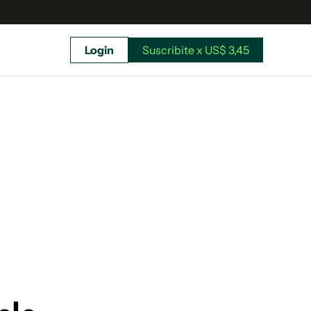
Login
Suscribite x US$ 3,45
uscríbete ahora a El Observador y elegí hasta
donde llegar.
Suscribite x US$ 3,45