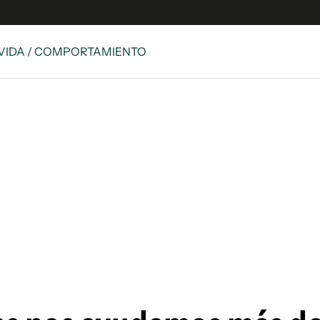
E VIDA / COMPORTAMIENTO
e
S
n
es
Siguenos en:
 y Legales
es especiales
ciones
ters
ina
 Unidos