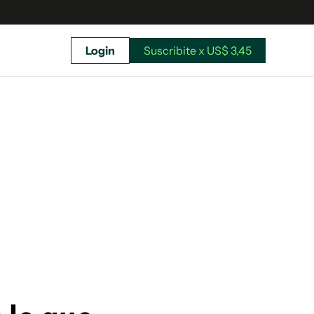
Login
Suscribite x US$ 3,45
uscríbete ahora a El Observador y elegí hasta
donde llegar.
Suscribite x US$ 3,45