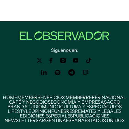
Siguenos en:
HOME
MEMBER
BENEFICIOS MEMBER
REFERÍ
NACIONAL
CAFÉ Y NEGOCIOS
ECONOMÍA Y EMPRESAS
AGRO
BRAND STUDIO
MUNDO
CULTURA Y ESPECTÁCULOS
LIFESTYLE
OPINIÓN
FÚNEBRES
REMATES Y LEGALES
EDICIONES ESPECIALES
PUBLICACIONES
NEWSLETTERS
ARGENTINA
ESPAÑA
ESTADOS UNIDOS