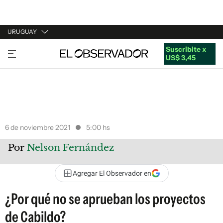
URUGUAY
Suscribite x
URUGUAY
US$ 3,45
ARGENTINA
ESPAÑA
ESTADOS UNIDOS
6 de noviembre 2021
5:00 hs
Por
Nelson Fernández
Agregar El Observador en
¿Por qué no se aprueban los proyectos
de Cabildo?