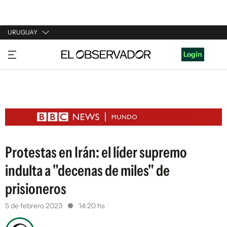
URUGUAY
URUGUAY
Login
ARGENTINA
ESPAÑA
ESTADOS UNIDOS
Protestas en Irán: el líder supremo
indulta a "decenas de miles" de
prisioneros
5 de febrero 2023
14:20 hs