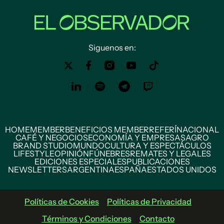
Siguenos en:
HOME
MEMBER
BENEFICIOS MEMBER
REFERÍ
NACIONAL
CAFÉ Y NEGOCIOS
ECONOMÍA Y EMPRESAS
AGRO
BRAND STUDIO
MUNDO
CULTURA Y ESPECTÁCULOS
LIFESTYLE
OPINIÓN
FÚNEBRES
REMATES Y LEGALES
EDICIONES ESPECIALES
PUBLICACIONES
NEWSLETTERS
ARGENTINA
ESPAÑA
ESTADOS UNIDOS
Políticas de Cookies
Políticas de Privacidad
Términos y Condiciones
Contacto