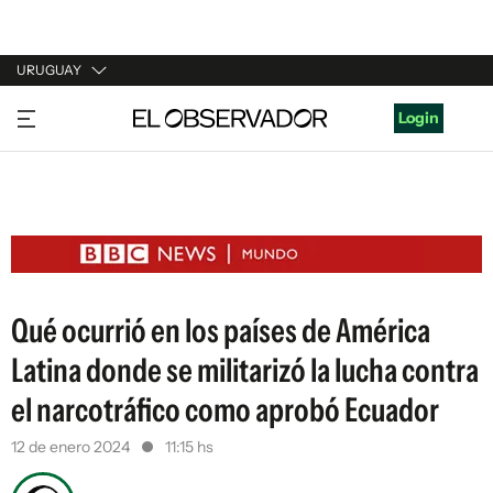
URUGUAY
URUGUAY
Login
ARGENTINA
ESPAÑA
ESTADOS UNIDOS
Qué ocurrió en los países de América
Latina donde se militarizó la lucha contra
el narcotráfico como aprobó Ecuador
12 de enero 2024
11:15 hs