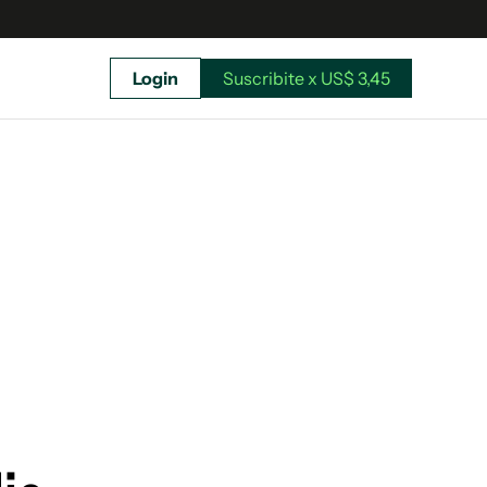
Login
Suscribite x US$ 3,45
uscríbete ahora a El Observador y elegí hasta
donde llegar.
Suscribite x US$ 3,45