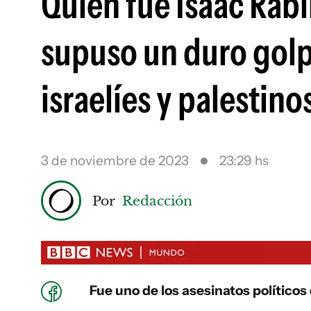
Quién fue Isaac Rab
supuso un duro golp
israelíes y palestino
3 de noviembre de 2023
23:29 hs
Por
Redacción
Fue uno de los asesinatos políticos