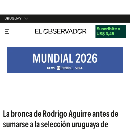
URUGUAY
Suscribite x
URUGUAY
US$ 3,45
ARGENTINA
ESPAÑA
ESTADOS UNIDOS
La bronca de Rodrigo Aguirre antes de
sumarse a la selección uruguaya de