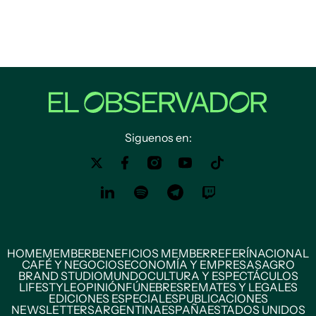
Siguenos en:
HOME
MEMBER
BENEFICIOS MEMBER
REFERÍ
NACIONAL
CAFÉ Y NEGOCIOS
ECONOMÍA Y EMPRESAS
AGRO
BRAND STUDIO
MUNDO
CULTURA Y ESPECTÁCULOS
LIFESTYLE
OPINIÓN
FÚNEBRES
REMATES Y LEGALES
EDICIONES ESPECIALES
PUBLICACIONES
NEWSLETTERS
ARGENTINA
ESPAÑA
ESTADOS UNIDOS