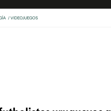
GÍA
/ VIDEOJUEGOS
e
S
n
es
Siguenos en:
 y Legales
es especiales
ciones
ters
ina
 Unidos