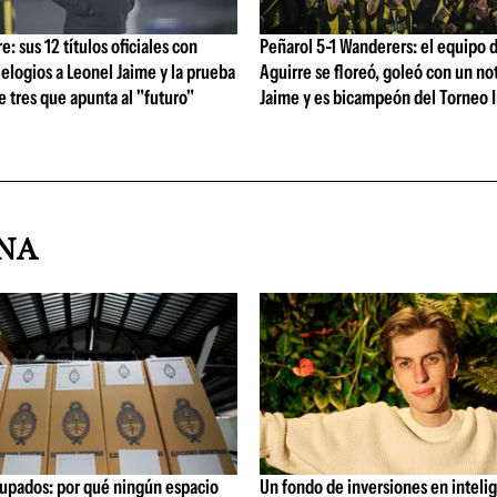
: sus 12 títulos oficiales con
Peñarol 5-1 Wanderers: el equipo 
 elogios a Leonel Jaime y la prueba
Aguirre se floreó, goleó con un no
de tres que apunta al "futuro"
Jaime y es bicampeón del Torneo 
INA
upados: por qué ningún espacio
Un fondo de inversiones en inteli