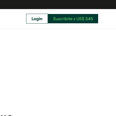
Login
Suscribite x US$ 3,45
uscríbete ahora a El Observador y elegí hasta
donde llegar.
Suscribite x US$ 3,45