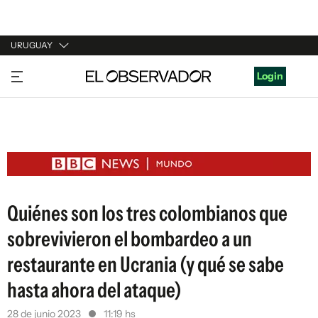
URUGUAY
URUGUAY
Login
ARGENTINA
ESPAÑA
ESTADOS UNIDOS
Quiénes son los tres colombianos que
sobrevivieron el bombardeo a un
restaurante en Ucrania (y qué se sabe
hasta ahora del ataque)
28 de junio 2023
11:19 hs