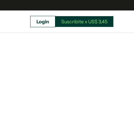
Login
Suscribite x US$ 3,45
uscríbete ahora a El Observador y elegí hasta
donde llegar.
Suscribite x US$ 3,45