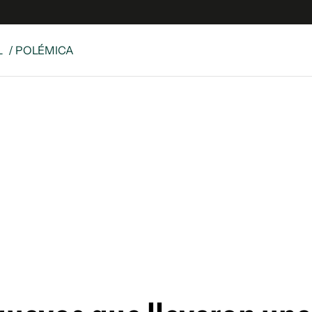
L
/ POLÉMICA
e
S
n
es
Siguenos en:
 y Legales
es especiales
ciones
ters
ina
 Unidos