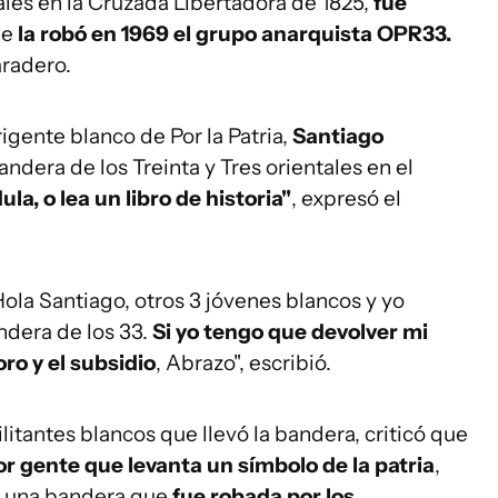
ales en la Cruzada Libertadora de 1825,
fue
de
la robó en 1969 el grupo anarquista OPR33.
radero.
irigente blanco de Por la Patria,
Santiago
bandera de los Treinta y Tres orientales en el
la, o lea un libro de historia"
, expresó el
Hola Santiago, otros 3 jóvenes blancos y yo
dera de los 33.
Si yo tengo que devolver mi
ro y el subsidio
, Abrazo", escribió.
ilitantes blancos que llevó la bandera, criticó que
 gente que levanta un símbolo de la patria
,
or una bandera que
fue robada por los