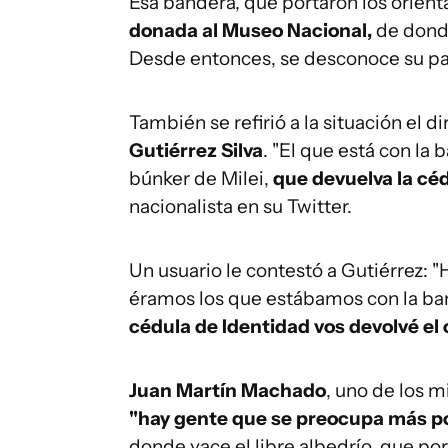
Esa bandera, que portaron los orient
donada al Museo Nacional,
de don
Desde entonces, se desconoce su pa
También se refirió a la situación el d
Gutiérrez Silva
. "El que está con la 
búnker de Milei,
que devuelva la cédu
nacionalista en su Twitter.
Un usuario le contestó a Gutiérrez: "
éramos los que estábamos con la ban
cédula de Identidad vos devolvé el o
Juan Martín Machado
, uno de los m
"hay gente que se preocupa más por
donde yace el libre albedrío, que p