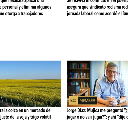
que necesita aplicar una
Se reaviva el conflicto en el puert
 personal y eliminar algunos
asegura que sindicato reclama red
ue otorga a trabajadores
jornada laboral como acordó el Su
ra la colza en un mercado de
Jorge Díaz: Mujica me preguntó "¿
uste de la soja y trigo volátil
jugar o no va a jugar?"; y ahí "dije 