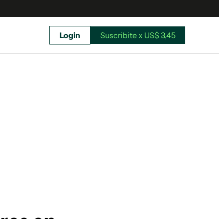
Login
Suscribite x US$ 3,45
uscríbete ahora a El Observador y elegí hasta
donde llegar.
Suscribite x US$ 3,45