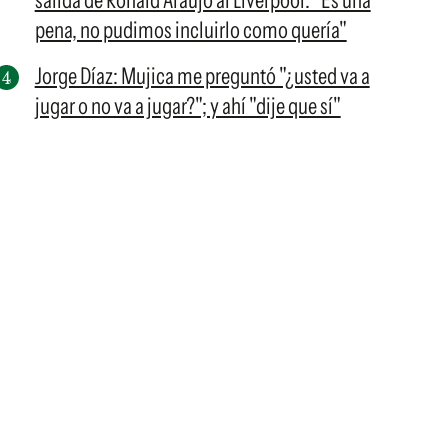
salida de Ronald Araujo al Liverpool: "Es una
pena, no pudimos incluirlo como quería"
Jorge Díaz: Mujica me preguntó "¿usted va a
jugar o no va a jugar?"; y ahí "dije que sí"