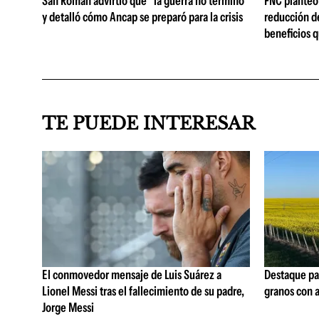
San Román advirtió que "la guerra no terminó"
FNC planteó 
y detalló cómo Ancap se preparó para la crisis
reducción de
beneficios q
TE PUEDE INTERESAR
El conmovedor mensaje de Luis Suárez a
Destaque pa
Lionel Messi tras el fallecimiento de su padre,
granos con aj
Jorge Messi