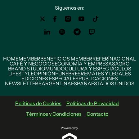
Siguenos en:
HOME
MEMBER
BENEFICIOS MEMBER
REFERÍ
NACIONAL
CAFÉ Y NEGOCIOS
ECONOMÍA Y EMPRESAS
AGRO
BRAND STUDIO
MUNDO
CULTURA Y ESPECTÁCULOS
LIFESTYLE
OPINIÓN
FÚNEBRES
REMATES Y LEGALES
EDICIONES ESPECIALES
PUBLICACIONES
NEWSLETTERS
ARGENTINA
ESPAÑA
ESTADOS UNIDOS
Políticas de Cookies
Políticas de Privacidad
Términos y Condiciones
Contacto