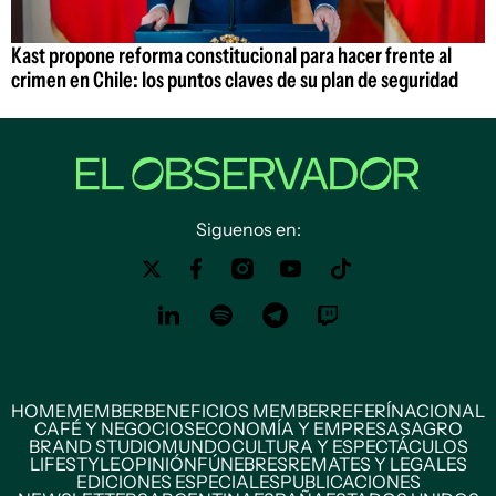
Kast propone reforma constitucional para hacer frente al
crimen en Chile: los puntos claves de su plan de seguridad
Siguenos en:
HOME
MEMBER
BENEFICIOS MEMBER
REFERÍ
NACIONAL
CAFÉ Y NEGOCIOS
ECONOMÍA Y EMPRESAS
AGRO
BRAND STUDIO
MUNDO
CULTURA Y ESPECTÁCULOS
LIFESTYLE
OPINIÓN
FÚNEBRES
REMATES Y LEGALES
EDICIONES ESPECIALES
PUBLICACIONES