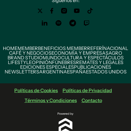
Siguenos en:
HOME
MEMBER
BENEFICIOS MEMBER
REFERÍ
NACIONAL
CAFÉ Y NEGOCIOS
ECONOMÍA Y EMPRESAS
AGRO
BRAND STUDIO
MUNDO
CULTURA Y ESPECTÁCULOS
LIFESTYLE
OPINIÓN
FÚNEBRES
REMATES Y LEGALES
EDICIONES ESPECIALES
PUBLICACIONES
NEWSLETTERS
ARGENTINA
ESPAÑA
ESTADOS UNIDOS
Políticas de Cookies
Políticas de Privacidad
Términos y Condiciones
Contacto