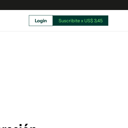
Login
Suscribite x US$ 3,45
uscríbete ahora a El Observador y elegí hasta
donde llegar.
Suscribite x US$ 3,45