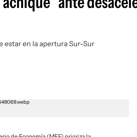
 "achique" ante desacel
 estar en la apertura Sur-Sur
erio de Economía (MEF) prioriza la