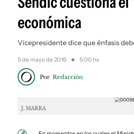
Sendic cuestiona el
económica
Vicepresidente dice que énfasis debe
5 de mayo de 2016
5:00 hs
Por
Redacción
J. MARRA
En momentos en los cuales el Minist