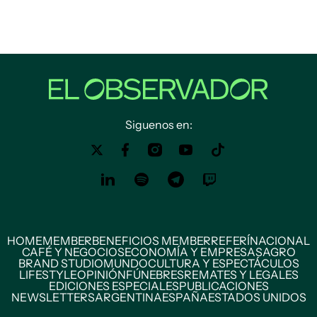
Siguenos en:
HOME
MEMBER
BENEFICIOS MEMBER
REFERÍ
NACIONAL
CAFÉ Y NEGOCIOS
ECONOMÍA Y EMPRESAS
AGRO
BRAND STUDIO
MUNDO
CULTURA Y ESPECTÁCULOS
LIFESTYLE
OPINIÓN
FÚNEBRES
REMATES Y LEGALES
EDICIONES ESPECIALES
PUBLICACIONES
NEWSLETTERS
ARGENTINA
ESPAÑA
ESTADOS UNIDOS