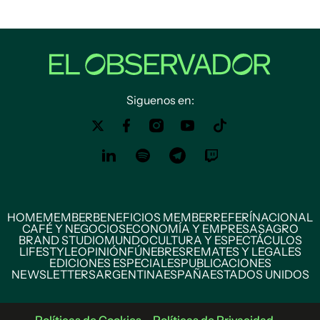
Siguenos en:
HOME
MEMBER
BENEFICIOS MEMBER
REFERÍ
NACIONAL
CAFÉ Y NEGOCIOS
ECONOMÍA Y EMPRESAS
AGRO
BRAND STUDIO
MUNDO
CULTURA Y ESPECTÁCULOS
LIFESTYLE
OPINIÓN
FÚNEBRES
REMATES Y LEGALES
EDICIONES ESPECIALES
PUBLICACIONES
NEWSLETTERS
ARGENTINA
ESPAÑA
ESTADOS UNIDOS
Políticas de Cookies
Políticas de Privacidad