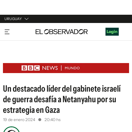
URUGUAY
URUGUAY
Login
ARGENTINA
ESPAÑA
ESTADOS UNIDOS
Un destacado líder del gabinete israelí
de guerra desafía a Netanyahu por su
estrategia en Gaza
19 de enero 2024
20:40 hs