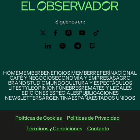
Siguenos en:
HOME
MEMBER
BENEFICIOS MEMBER
REFERÍ
NACIONAL
CAFÉ Y NEGOCIOS
ECONOMÍA Y EMPRESAS
AGRO
BRAND STUDIO
MUNDO
CULTURA Y ESPECTÁCULOS
LIFESTYLE
OPINIÓN
FÚNEBRES
REMATES Y LEGALES
EDICIONES ESPECIALES
PUBLICACIONES
NEWSLETTERS
ARGENTINA
ESPAÑA
ESTADOS UNIDOS
Políticas de Cookies
Políticas de Privacidad
Términos y Condiciones
Contacto