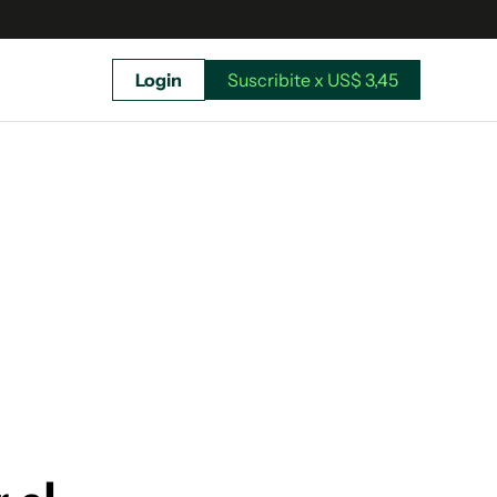
Login
Suscribite x US$ 3,45
uscríbete ahora a El Observador y elegí hasta
donde llegar.
Suscribite x US$ 3,45