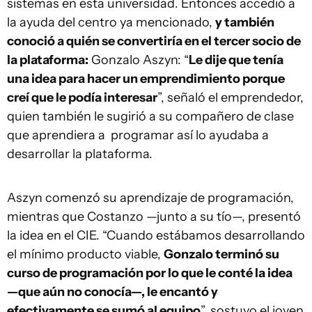
sistemas en esta universidad. Entonces accedió a
la ayuda del centro ya mencionado,
y también
conoció a quién se convertiría en el tercer socio de
la plataforma:
Gonzalo Aszyn: “
Le dije que tenía
una idea para hacer un emprendimiento porque
creí que le podía interesar
”, señaló el emprendedor,
quien también le sugirió a su compañero de clase
que aprendiera a programar así lo ayudaba a
desarrollar la plataforma.
Aszyn comenzó su aprendizaje de programación,
mientras que Costanzo —junto a su tío—, presentó
la idea en el CIE. “Cuando estábamos desarrollando
el mínimo producto viable,
Gonzalo terminó su
curso de programación por lo que le conté la idea
—que aún no conocía—, le encantó y
efectivamente se sumó al equipo
”, sostuvo el joven