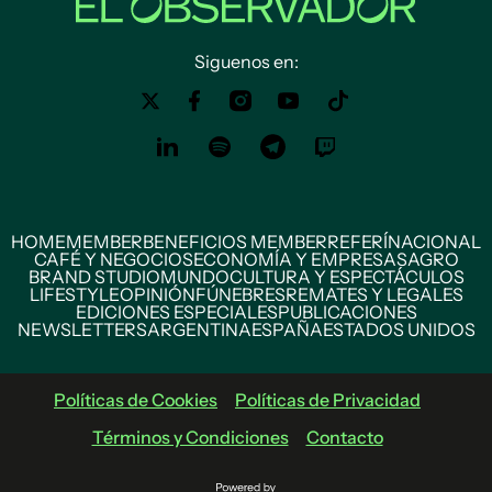
Siguenos en:
HOME
MEMBER
BENEFICIOS MEMBER
REFERÍ
NACIONAL
CAFÉ Y NEGOCIOS
ECONOMÍA Y EMPRESAS
AGRO
BRAND STUDIO
MUNDO
CULTURA Y ESPECTÁCULOS
LIFESTYLE
OPINIÓN
FÚNEBRES
REMATES Y LEGALES
EDICIONES ESPECIALES
PUBLICACIONES
NEWSLETTERS
ARGENTINA
ESPAÑA
ESTADOS UNIDOS
Políticas de Cookies
Políticas de Privacidad
Términos y Condiciones
Contacto