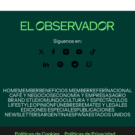
Siguenos en:
HOME
MEMBER
BENEFICIOS MEMBER
REFERÍ
NACIONAL
CAFÉ Y NEGOCIOS
ECONOMÍA Y EMPRESAS
AGRO
BRAND STUDIO
MUNDO
CULTURA Y ESPECTÁCULOS
LIFESTYLE
OPINIÓN
FÚNEBRES
REMATES Y LEGALES
EDICIONES ESPECIALES
PUBLICACIONES
NEWSLETTERS
ARGENTINA
ESPAÑA
ESTADOS UNIDOS
Políticas de Cookies
Políticas de Privacidad