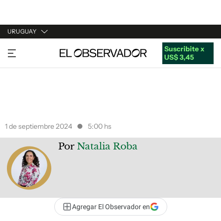
URUGUAY
Suscribite x
URUGUAY
US$ 3,45
ARGENTINA
ESPAÑA
ESTADOS UNIDOS
1 de septiembre 2024
5:00 hs
Por
Natalia Roba
Agregar El Observador en