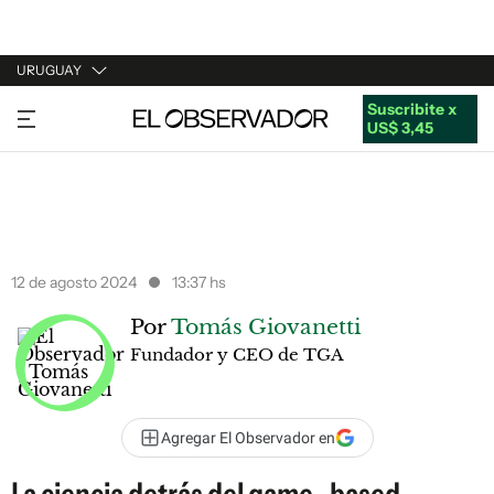
URUGUAY
Suscribite x
URUGUAY
US$ 3,45
ARGENTINA
ESPAÑA
ESTADOS UNIDOS
12 de agosto 2024
13:37 hs
Por
Tomás Giovanetti
Fundador y CEO de TGA
Agregar El Observador en