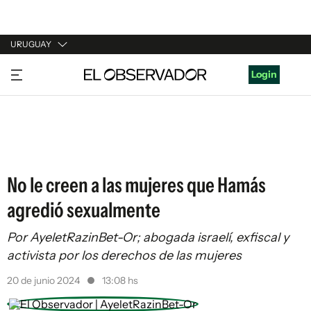
URUGUAY
URUGUAY
Login
ARGENTINA
ESPAÑA
ESTADOS UNIDOS
No le creen a las mujeres que Hamás
agredió sexualmente
Por AyeletRazinBet-Or; abogada israelí, exfiscal y
activista por los derechos de las mujeres
20 de junio 2024
13:08 hs