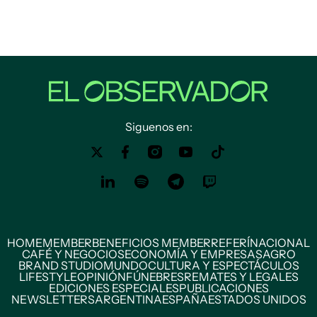
Siguenos en:
HOME
MEMBER
BENEFICIOS MEMBER
REFERÍ
NACIONAL
CAFÉ Y NEGOCIOS
ECONOMÍA Y EMPRESAS
AGRO
BRAND STUDIO
MUNDO
CULTURA Y ESPECTÁCULOS
LIFESTYLE
OPINIÓN
FÚNEBRES
REMATES Y LEGALES
EDICIONES ESPECIALES
PUBLICACIONES
NEWSLETTERS
ARGENTINA
ESPAÑA
ESTADOS UNIDOS