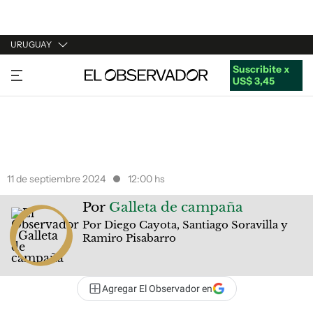
URUGUAY
Suscribite x
URUGUAY
US$ 3,45
ARGENTINA
ESPAÑA
ESTADOS UNIDOS
11 de septiembre 2024
12:00 hs
Por
Galleta de campaña
Por Diego Cayota, Santiago Soravilla y
Ramiro Pisabarro
Agregar El Observador en