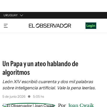
URUGUAY
URUGUAY
Login
ARGENTINA
ESPAÑA
ESTADOS UNIDOS
Un Papa y un ateo hablando de
algoritmos
León XIV escribió cuarenta y dos mil palabras
sobre inteligencia artificial. Vale la pena leerlas.
5 de junio 2026
5:05 hs
Por
Joan Cwaik