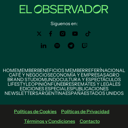
Siguenos en:
HOME
MEMBER
BENEFICIOS MEMBER
REFERÍ
NACIONAL
CAFÉ Y NEGOCIOS
ECONOMÍA Y EMPRESAS
AGRO
BRAND STUDIO
MUNDO
CULTURA Y ESPECTÁCULOS
LIFESTYLE
OPINIÓN
FÚNEBRES
REMATES Y LEGALES
EDICIONES ESPECIALES
PUBLICACIONES
NEWSLETTERS
ARGENTINA
ESPAÑA
ESTADOS UNIDOS
Políticas de Cookies
Políticas de Privacidad
Términos y Condiciones
Contacto