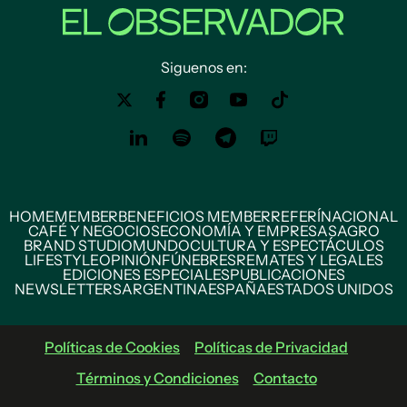
Siguenos en:
HOME
MEMBER
BENEFICIOS MEMBER
REFERÍ
NACIONAL
CAFÉ Y NEGOCIOS
ECONOMÍA Y EMPRESAS
AGRO
BRAND STUDIO
MUNDO
CULTURA Y ESPECTÁCULOS
LIFESTYLE
OPINIÓN
FÚNEBRES
REMATES Y LEGALES
EDICIONES ESPECIALES
PUBLICACIONES
NEWSLETTERS
ARGENTINA
ESPAÑA
ESTADOS UNIDOS
Políticas de Cookies
Políticas de Privacidad
Términos y Condiciones
Contacto