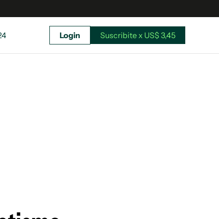
24
Login
Suscribite x US$ 3,45
uscríbete ahora a El Observador y elegí hasta
donde llegar.
Suscribite x US$ 3,45