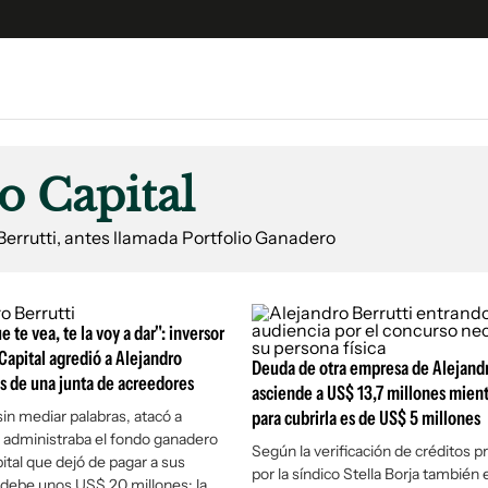
e
S
n
io Capital
es
Siguenos en:
 y Legales
errutti, antes llamada Portfolio Ganadero
es especiales
ciones
 te vea, te la voy a dar": inversor
ters
 Capital agredió a Alejandro
ina
Deuda de otra empresa de Alejandr
es de una junta de acreedores
asciende a US$ 13,7 millones mient
sin mediar palabras, atacó a
para cubrirla es de US$ 5 millones
 Unidos
e administraba el fondo ganadero
Según la verificación de créditos 
ital que dejó de pagar a sus
por la síndico Stella Borja también 
 debe unos US$ 20 millones; la