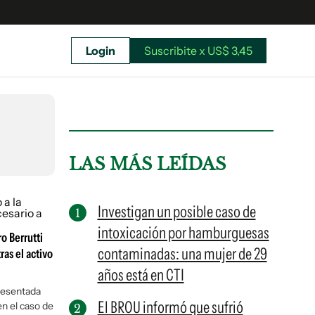
Login
Suscribite x US$ 3,45
uscríbete ahora a El Observador y elegí hasta
donde llegar.
LAS MÁS LEÍDAS
Investigan un posible caso de
intoxicación por hamburguesas
o Berrutti
contaminadas: una mujer de 29
ras el activo
años está en CTI
presentada
El BROU informó que sufrió
en el caso de
Suscribite x US$ 3,45