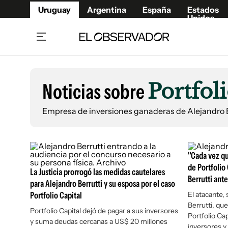
Uruguay
Argentina
España
Estados
Unidos
Home
Lifestyl
Member
Opinió
Noticias sobre
Portfol
Beneficios Member
Fúnebr
Referí
Remates
12°C
Empresa de inversiones ganaderas de Alejandro B
Viernes:
Ahora en:
Montevideo
Nacional
Mín
10°
Máx
12°
Edicion
Nubes
Café y Negocios
Publica
Economía y Empresas
"Cada vez que
Newslet
de Portfolio
Agro
Argent
La Justicia prorrogó las medidas cautelares
Berrutti ant
para Alejandro Berrutti y su esposa por el caso
Brand Studio
España
Portfolio Capital
El atacante, 
Mundo
Estados
Berrutti, qu
Portfolio Capital dejó de pagar a sus inversores
Portfolio Cap
Cultura y Espectáculos
y suma deudas cercanas a US$ 20 millones
inversores y