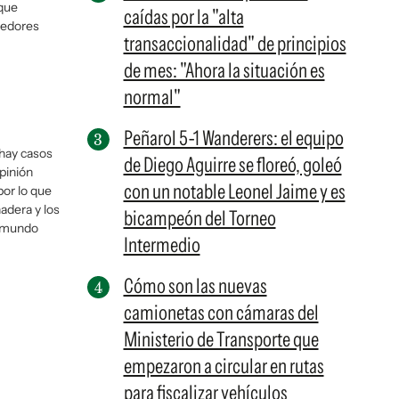
 que
caídas por la "alta
reedores
transaccionalidad" de principios
de mes: "Ahora la situación es
normal"
Peñarol 5-1 Wanderers: el equipo
 hay casos
de Diego Aguirre se floreó, goleó
pinión
con un notable Leonel Jaime y es
por lo que
dera y los
bicampeón del Torneo
l mundo
Intermedio
Cómo son las nuevas
camionetas con cámaras del
Ministerio de Transporte que
empezaron a circular en rutas
para fiscalizar vehículos