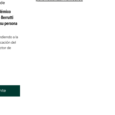
olémico
 Berrutti
 su persona
diendo a la
icación del
ector de
ente