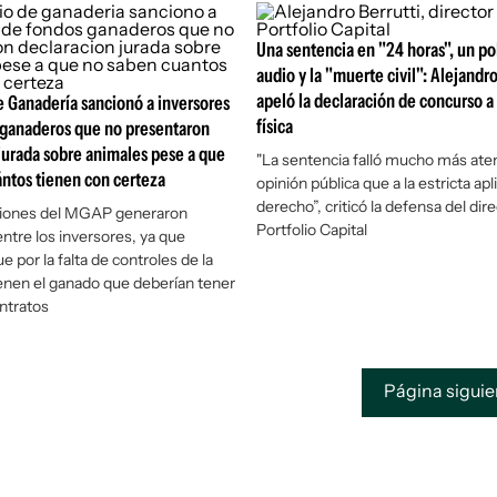
Una sentencia en "24 horas", un p
audio y la "muerte civil": Alejandro
apeló la declaración de concurso a
e Ganadería sancionó a inversores
física
 ganaderos que no presentaron
jurada sobre animales pese a que
"La sentencia falló mucho más aten
ntos tienen con certeza
opinión pública que a la estricta apl
derecho”, criticó la defensa del dir
aciones del MGAP generaron
Portfolio Capital
entre los inversores, ya que
 por la falta de controles de la
ienen el ganado que deberían tener
ntratos
Página sigui