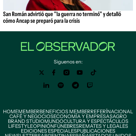
San Román advirtió que "la guerra no terminó" y detalló
cómo Ancap se preparó para la crisis
Siguenos en:
HOME
MEMBER
BENEFICIOS MEMBER
REFERÍ
NACIONAL
CAFÉ Y NEGOCIOS
ECONOMÍA Y EMPRESAS
AGRO
BRAND STUDIO
MUNDO
CULTURA Y ESPECTÁCULOS
LIFESTYLE
OPINIÓN
FÚNEBRES
REMATES Y LEGALES
EDICIONES ESPECIALES
PUBLICACIONES
NEWSLETTERS
ARGENTINA
ESPAÑA
ESTADOS UNIDOS