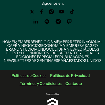
Siguenos en:
HOME
MEMBER
BENEFICIOS MEMBER
REFERÍ
NACIONAL
CAFÉ Y NEGOCIOS
ECONOMÍA Y EMPRESAS
AGRO
BRAND STUDIO
MUNDO
CULTURA Y ESPECTÁCULOS
LIFESTYLE
OPINIÓN
FÚNEBRES
REMATES Y LEGALES
EDICIONES ESPECIALES
PUBLICACIONES
NEWSLETTERS
ARGENTINA
ESPAÑA
ESTADOS UNIDOS
Políticas de Cookies
Políticas de Privacidad
Términos y Condiciones
Contacto