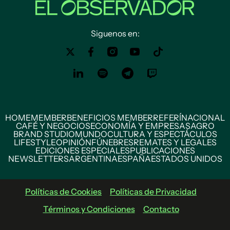
Siguenos en:
HOME
MEMBER
BENEFICIOS MEMBER
REFERÍ
NACIONAL
CAFÉ Y NEGOCIOS
ECONOMÍA Y EMPRESAS
AGRO
BRAND STUDIO
MUNDO
CULTURA Y ESPECTÁCULOS
LIFESTYLE
OPINIÓN
FÚNEBRES
REMATES Y LEGALES
EDICIONES ESPECIALES
PUBLICACIONES
NEWSLETTERS
ARGENTINA
ESPAÑA
ESTADOS UNIDOS
Políticas de Cookies
Políticas de Privacidad
Términos y Condiciones
Contacto